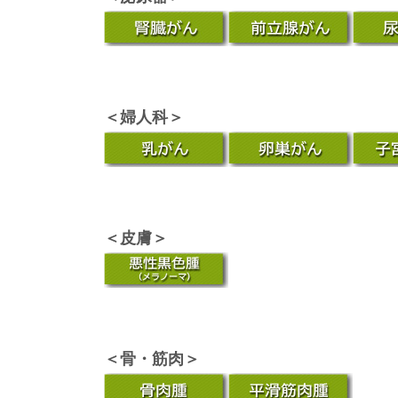
＜婦人科＞
＜皮膚＞
＜骨・筋肉＞