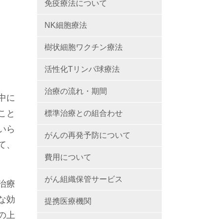
免疫療法について
NK細胞療法
樹状細胞ワクチン療法
活性化Tリンパ球療法
治療の流れ・期間
中に
こと
標準治療との組合わせ
いら
がんの再発予防について
て、
費用について
がん組織保管サービス
治療
な効
提携医療機関
の上