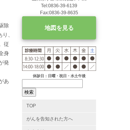
Tel:0836-39-6139
Fax:0836-39-8635
駆除
地図を見る
あり、
。従
全身
が発
休診日：日曜・祝日・水土午後
があ
TOP
がんを告知された方へ