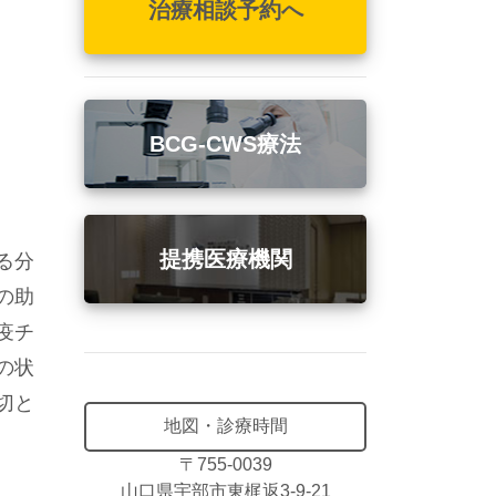
治療相談予約へ
BCG-CWS療法
提携医療機関
る分
の助
疫チ
の状
切と
地図・診療時間
〒755-0039
山口県宇部市東梶返3-9-21